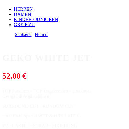
HERREN
DAMEN
KINDER / JUNIOREN
GREIF ZU
Startseite
/
Herren
/ GEKO WHITE JET
GEKO WHITE JET
52,00
€
TOP Passform – TOP Tragekomfort – attraktives
Design mit Applikationen
SURROUND CUT / RUNDUM CUT
mit GEKO Special WET & DRY LATEX
2/2 ELASTIC – STRAP – FIXIERUNG