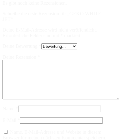
Es gibt noch keine Rezensionen.
Schreibe die erste Rezension für „GEKO WHITE
JET“
Deine E-Mail-Adresse wird nicht veröffentlicht.
Erforderliche Felder sind mit
*
markiert
Deine Bewertung
*
Deine Rezension
*
Name
*
E-Mail
*
Name, E-Mail-Adresse und Website in diesem
Browser für meinen nächsten Kommentar speichern.