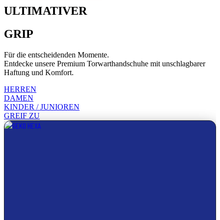
ULTIMATIVER
GRIP
Für die entscheidenden Momente.
Entdecke unsere Premium Torwarthandschuhe mit unschlagbarer
Haftung und Komfort.
HERREN
DAMEN
KINDER / JUNIOREN
GREIF ZU
Dieses
Produkt
weist
mehrere
Varianten
auf.
Die
Optionen
können
auf
der