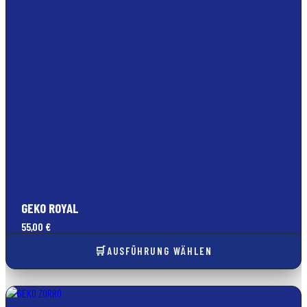
GEKO ROYAL
55,00
€
AUSFÜHRUNG WÄHLEN
Dieses
Produkt